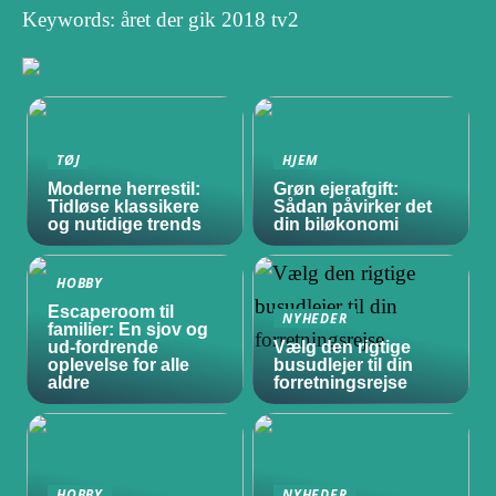
Keywords: året der gik 2018 tv2
TØJ
HJEM
Moderne herrestil:
Grøn ejerafgift:
Tidløse klassikere
Sådan påvirker det
og nutidige trends
din biløkonomi
HOBBY
Escaperoom til
NYHEDER
familier: En sjov og
ud-fordrende
Vælg den rigtige
oplevelse for alle
busudlejer til din
aldre
forretningsrejse
HOBBY
NYHEDER