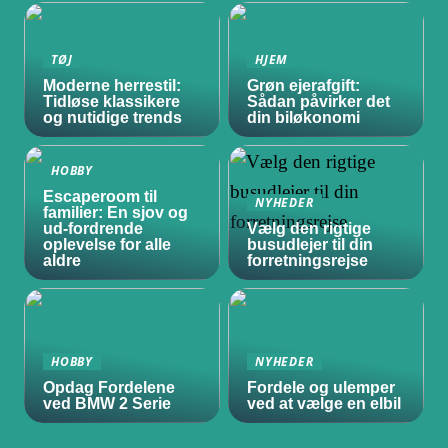
TØJ
HJEM
Moderne herrestil:
Grøn ejerafgift:
Tidløse klassikere
Sådan påvirker det
og nutidige trends
din biløkonomi
HOBBY
Escaperoom til
NYHEDER
familier: En sjov og
ud-fordrende
Vælg den rigtige
oplevelse for alle
busudlejer til din
aldre
forretningsrejse
HOBBY
NYHEDER
Opdag Fordelene
Fordele og ulemper
ved BMW 2 Serie
ved at vælge en elbil