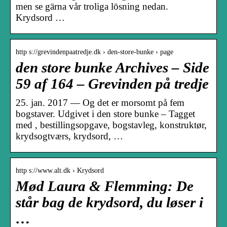
men se gärna vår troliga lösning nedan.
Krydsord …
http s://grevindenpaatredje.dk › den-store-bunke › page
den store bunke Archives – Side
59 af 164 – Grevinden på tredje
25. jan. 2017 — Og det er morsomt på fem
bogstaver. Udgivet i den store bunke – Tagget
med , bestillingsopgave, bogstavleg, konstruktør,
krydsogtværs, krydsord, …
http s://www.alt.dk › Krydsord
Mød Laura & Flemming: De
står bag de krydsord, du løser i
…