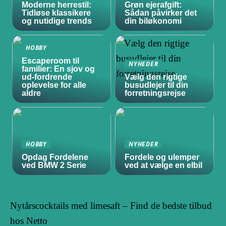
Moderne herrestil:
Grøn ejerafgift:
Tidløse klassikere
Sådan påvirker det
og nutidige trends
din biløkonomi
HOBBY
Escaperoom til
NYHEDER
familier: En sjov og
ud-fordrende
Vælg den rigtige
oplevelse for alle
busudlejer til din
aldre
forretningsrejse
HOBBY
NYHEDER
Opdag Fordelene
Fordele og ulemper
ved BMW 2 Serie
ved at vælge en elbil
Nytårscocktails med limesaft – Find de bedste tilbud
hos Netto