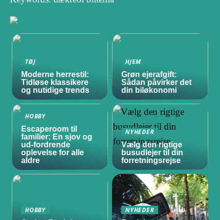
TØJ
HJEM
Moderne herrestil:
Grøn ejerafgift:
Tidløse klassikere
Sådan påvirker det
og nutidige trends
din biløkonomi
HOBBY
Escaperoom til
NYHEDER
familier: En sjov og
ud-fordrende
Vælg den rigtige
oplevelse for alle
busudlejer til din
aldre
forretningsrejse
HOBBY
NYHEDER