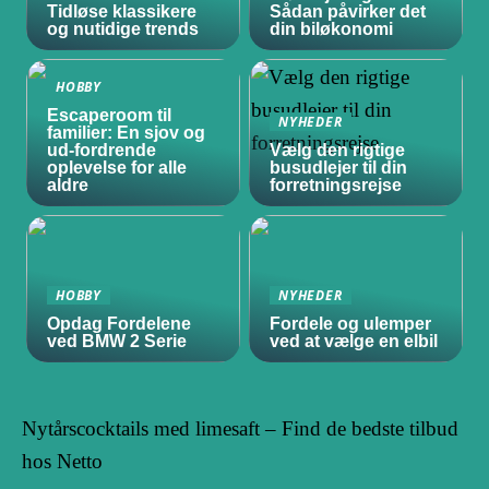
Tidløse klassikere
Sådan påvirker det
og nutidige trends
din biløkonomi
HOBBY
Escaperoom til
NYHEDER
familier: En sjov og
ud-fordrende
Vælg den rigtige
oplevelse for alle
busudlejer til din
aldre
forretningsrejse
HOBBY
NYHEDER
Opdag Fordelene
Fordele og ulemper
ved BMW 2 Serie
ved at vælge en elbil
Nytårscocktails med limesaft – Find de bedste tilbud
hos Netto