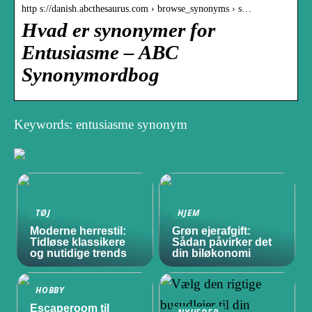
http s://danish.abcthesaurus.com › browse_synonyms › s…
Hvad er synonymer for
Entusiasme – ABC
Synonymordbog
Keywords: entusiasme synonym
TØJ
HJEM
Moderne herrestil:
Grøn ejerafgift:
Tidløse klassikere
Sådan påvirker det
og nutidige trends
din biløkonomi
HOBBY
Escaperoom til