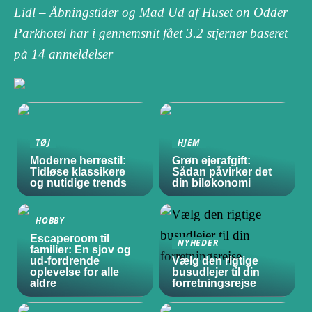
Lidl – Åbningstider og Mad Ud af Huset on Odder
Parkhotel har i gennemsnit fået
3.2
stjerner baseret
på
14
anmeldelser
TØJ
HJEM
Moderne herrestil:
Grøn ejerafgift:
Tidløse klassikere
Sådan påvirker det
og nutidige trends
din biløkonomi
HOBBY
Escaperoom til
NYHEDER
familier: En sjov og
ud-fordrende
Vælg den rigtige
oplevelse for alle
busudlejer til din
aldre
forretningsrejse