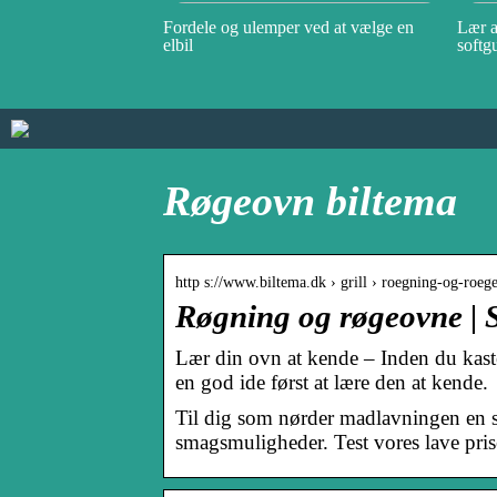
Fordele og ulemper ved at vælge en
Lær a
elbil
softg
Røgeovn biltema
http s://www.biltema.dk › grill › roegning-og-roeg
Røgning og røgeovne | S
Lær din ovn at kende – Inden du kaster
en god ide først at lære den at kende.
Til dig som nørder madlavningen en s
smagsmuligheder. Test vores lave priser