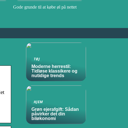
Gode grunde til at købe øl på nettet
TØJ
Moderne herrestil:
Tidløse klassikere og
nutidige trends
et
HJEM
Grøn ejerafgift: Sådan
påvirker det din
biløkonomi