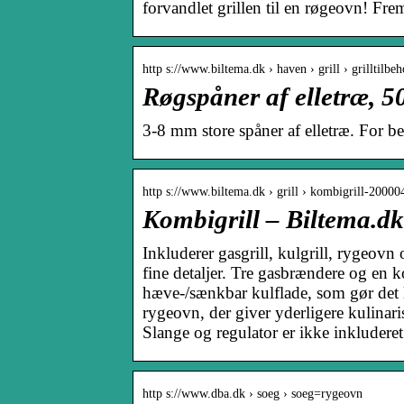
forvandlet grillen til en røgeovn! Frems
http s://www.biltema.dk › haven › grill › grilltilbeh
Røgspåner af elletræ, 5
3-8 mm store spåner af elletræ. For be
http s://www.biltema.dk › grill › kombigrill-2000
Kombigrill – Biltema.dk
Inkluderer gasgrill, kulgrill, rygeovn
fine detaljer. Tre gasbrændere og en k
hæve-/sænkbar kulflade, som gør det l
rygeovn, der giver yderligere kulina
Slange og regulator er ikke inkluderet
http s://www.dba.dk › soeg › soeg=rygeovn