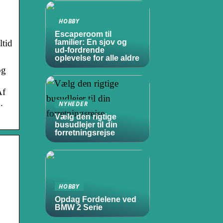
HOBBY
Escaperoom til
ltid
familier: En sjov og
ud-fordrende
oplevelse for alle aldre
og
Af
.
NYHEDER
Vælg den rigtige
busudlejer til din
forretningsrejse
HOBBY
Opdag Fordelene ved
BMW 2 Serie