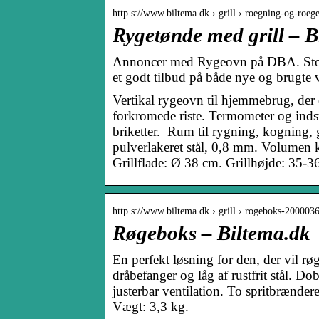
http s://www.biltema.dk › grill › roegning-og-roeg
Rygetønde med grill – B
Annoncer med Rygeovn på DBA. Stort u
et godt tilbud på både nye og brugte va
Vertikal rygeovn til hjemmebrug, der 
forkromede riste. Termometer og indsti
briketter. Rum til rygning, kogning, 
pulverlakeret stål, 0,8 mm. Volumen k
Grillflade: Ø 38 cm. Grillhøjde: 35-
http s://www.biltema.dk › grill › rogeboks-200003
Røgeboks – Biltema.dk
En perfekt løsning for den, der vil rø
dråbefanger og låg af rustfrit stål. Dob
justerbar ventilation. To spritbrænde
Vægt: 3,3 kg.