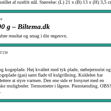
tillet af rustfrit stål. Størrelse: (L) 21 x (B) 13 x (H) 3,5 
or
00 g – Biltema.dk
dste resultat og smag i din røgeovn.
047230
 og kogeplade. Høj kvalitet med tyk plade, støbejernsrist og
ogeplade (gas) samt flade til kulgrillning. Kuldelen har
ettere at styre varmen. Den ene side er forsynet med en
riske muligheder. Termometre i lågene. Piezotænding. OBS!
.