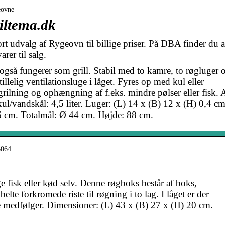
eovne
iltema.dk
dvalg af Rygeovn til billige priser. På DBA finder du a
rer til salg.
også fungerer som grill. Stabil med to kamre, to røgluger 
llelig ventilationsluge i låget. Fyres op med kul eller
grilning og ophængning af f.eks. mindre pølser eller fisk. 
ul/vandskål: 4,5 liter. Luger: (L) 14 x (B) 12 x (H) 0,4 cm
36 cm. Totalmål: Ø 44 cm. Højde: 88 cm.
6064
ge fisk eller kød selv. Denne røgboks består af boks,
belte forkromede riste til røgning i to lag. I låget er der
re medfølger. Dimensioner: (L) 43 x (B) 27 x (H) 20 cm.