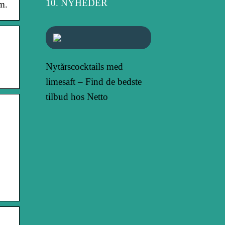
NYHEDER
cm.
Nytårscocktails med
limesaft – Find de bedste
tilbud hos Netto