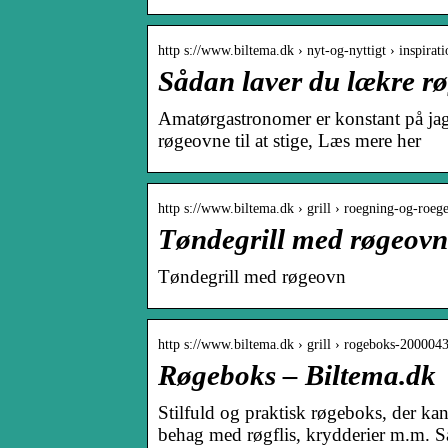
http s://www.biltema.dk › nyt-og-nyttigt › inspirati
Sådan laver du lækre rø
Amatørgastronomer er konstant på jagt
røgeovne til at stige, Læs mere her
http s://www.biltema.dk › grill › roegning-og-roeg
Tøndegrill med røgeovn
Tøndegrill med røgeovn
http s://www.biltema.dk › grill › rogeboks-200004
Røgeboks – Biltema.dk
Stilfuld og praktisk røgeboks, der kan
behag med røgflis, krydderier m.m. S