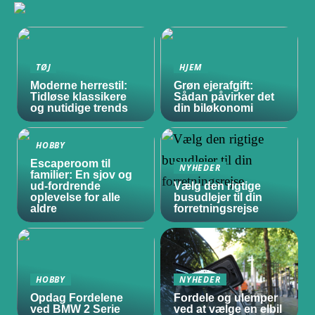
TØJ
HJEM
Moderne herrestil:
Grøn ejerafgift:
Tidløse klassikere
Sådan påvirker det
og nutidige trends
din biløkonomi
HOBBY
Escaperoom til
NYHEDER
familier: En sjov og
ud-fordrende
Vælg den rigtige
oplevelse for alle
busudlejer til din
aldre
forretningsrejse
HOBBY
NYHEDER
Opdag Fordelene
Fordele og ulemper
ved BMW 2 Serie
ved at vælge en elbil