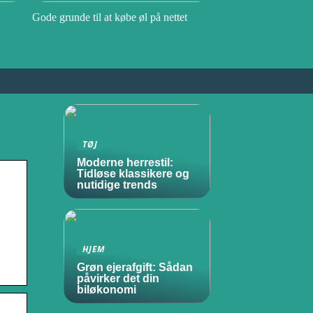
Gode grunde til at købe øl på nettet
TØJ
Moderne herrestil:
Tidløse klassikere og
nutidige trends
HJEM
Grøn ejerafgift: Sådan
påvirker det din
biløkonomi