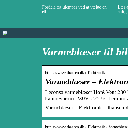
Fordele og ulemper ved at vælge en
Lær a
elbil
softg
Varmeblæser til bi
http s://www.thansen.dk › Elektronik
Varmeblæser – Elektron
Leconsa varmeblæser Hot&Vent 230 V.
kabinevarmer 230V. 22576. Termini 
Varmeblæser – Elektronik – thansen.
http s://www.thansen.dk › Elektronik › Varmeblæse