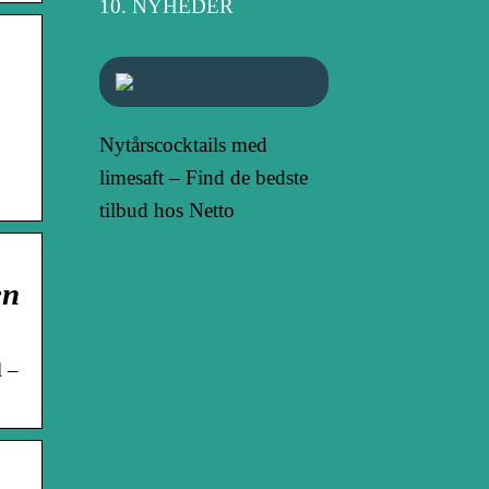
NYHEDER
Nytårscocktails med
limesaft – Find de bedste
tilbud hos Netto
en
l –