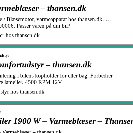
armeblæser – thansen.dk
e / Blæsemotor, varmeapparat hos thansen.dk. …
006. Passer varen på din bil?
r hos thansen.dk
udstyr
mfortudstyr – thansen.dk
tering i bilens kopholder for eller bag. Forbedrer
bare lameller. 4500 RPM 12V
tyr hos thansen.dk
r
lbiler 1900 W – Varmeblæser – Thanse
– Varmeblæser – thansen.dk