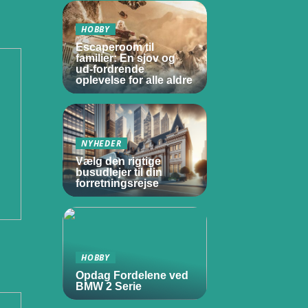
HOBBY
Escaperoom til
familier: En sjov og
ud-fordrende
oplevelse for alle aldre
NYHEDER
Vælg den rigtige
busudlejer til din
forretningsrejse
HOBBY
Opdag Fordelene ved
BMW 2 Serie