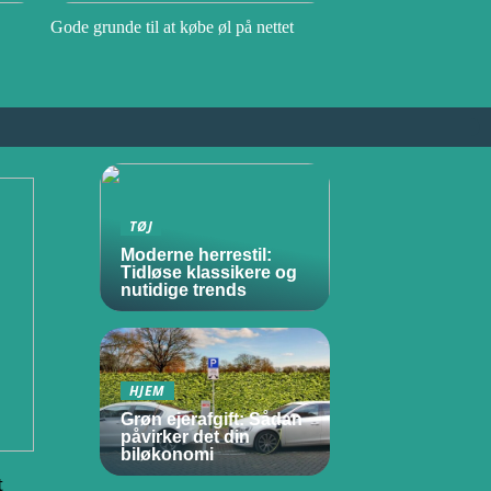
Gode grunde til at købe øl på nettet
TØJ
Moderne herrestil:
Tidløse klassikere og
nutidige trends
HJEM
Grøn ejerafgift: Sådan
påvirker det din
biløkonomi
t