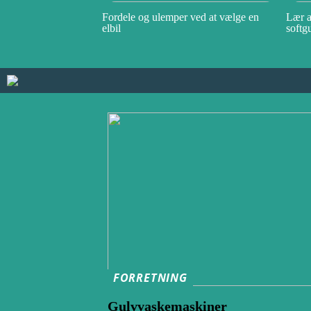
Fordele og ulemper ved at vælge en
Lær a
elbil
softg
FORRETNING
Gulvvaskemaskiner