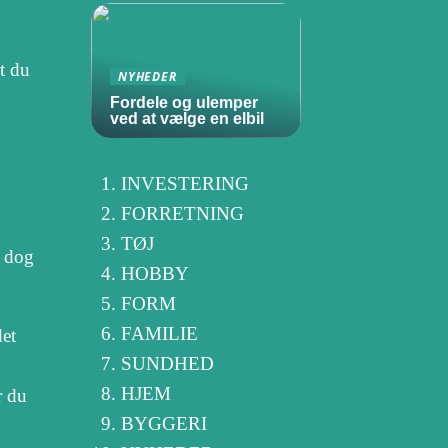
t du
NYHEDER
Fordele og ulemper
ved at vælge en elbil
INVESTERING
FORRETNING
TØJ
r dog
HOBBY
FORM
FAMILIE
et
SUNDHED
HJEM
r du
BYGGERI