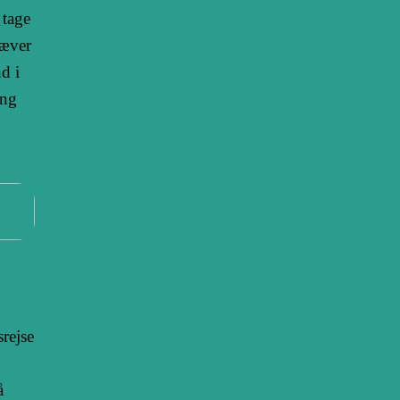
 tage
ræver
d i
ung
srejse
å