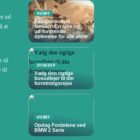
HOBBY
et ud
Escaperoom til
å at
familier: En sjov og
ud-fordrende
oplevelse for alle aldre
 til
NYHEDER
til
Vælg den rigtige
busudlejer til din
forretningsrejse
HOBBY
Opdag Fordelene ved
BMW 2 Serie