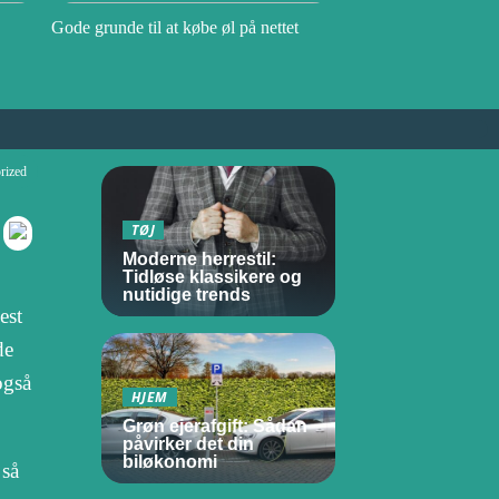
Gode grunde til at købe øl på nettet
rized
TØJ
Moderne herrestil:
Tidløse klassikere og
nutidige trends
est
de
også
HJEM
Grøn ejerafgift: Sådan
påvirker det din
biløkonomi
 så