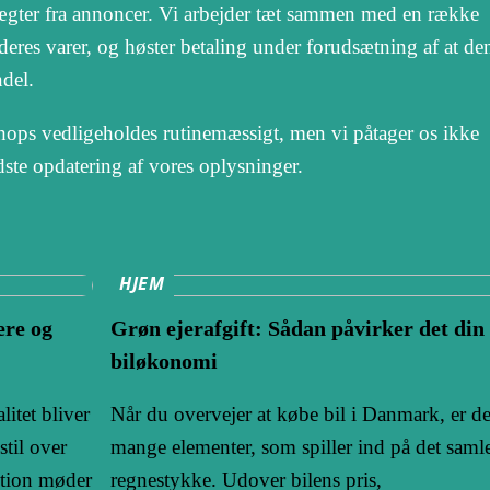
tægter fra annoncer. Vi arbejder tæt sammen med en række
 deres varer, og høster betaling under forudsætning af at de
ndel.
ops vedligeholdes rutinemæssigt, men vi påtager os ikke
sidste opdatering af vores oplysninger.
HJEM
ere og
Grøn ejerafgift: Sådan påvirker det din
biløkonomi
litet bliver
Når du overvejer at købe bil i Danmark, er de
stil over
mange elementer, som spiller ind på det saml
ition møder
regnestykke. Udover bilens pris,