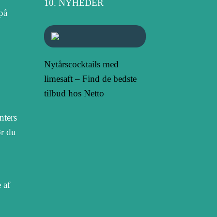
NYHEDER
på
Nytårscocktails med
limesaft – Find de bedste
tilbud hos Netto
nters
ør du
 af