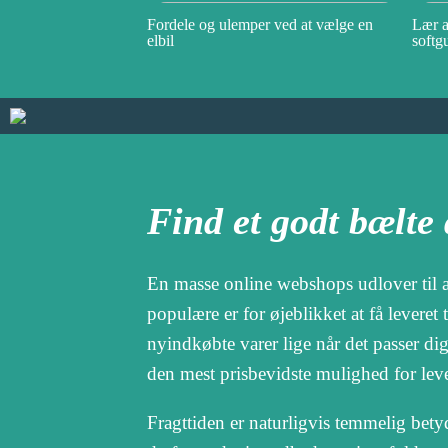
Fordele og ulemper ved at vælge en
Lær a
elbil
softg
Find et godt bælte 
En masse online webshops udlover til al
populære er for øjeblikket at få leveret
nyindkøbte varer lige når det passer di
den mest prisbevidste mulighed for lev
Fragttiden er naturligvis temmelig bety